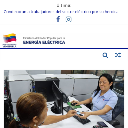
Última:
Condecoran a trabajadores del sector eléctrico por su heroica
labor tras el doble sismo del 24-J
Gobierno Nacional coordina acciones con el sector privado para
fortalecer el SEN ante el «Súper Niño»
Inspeccionan trabajos de rehabilitación en instalaciones del SEN
en Carabobo
Gobierno Nacional activa plan preventivo para fortalecer el SEN
ante el fenómeno de El Niño
Termocarabobo recupera el 50% de su capacidad de generación
para fortalecer el SEN