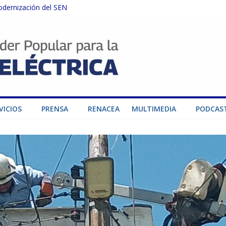
odernización del SEN
instalaciones del SEN en Carabobo
ra fortalecer el SEN ante el fenómeno de El Niño
dad de generación para fortalecer el SEN
o por su heroica labor tras el doble sismo del 24-J
VICIOS
PRENSA
RENACEA
MULTIMEDIA
PODCAS