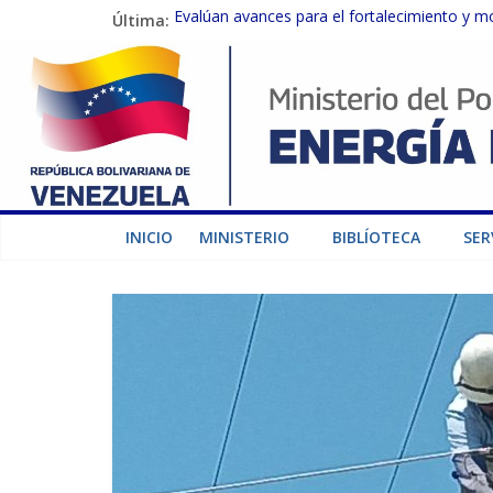
Última:
Evalúan avances para el fortalecimiento y m
Inspeccionan trabajos de rehabilitación en 
Gobierno Nacional activa plan preventivo pa
Termocarabobo recupera el 50% de su capaci
Condecoran a trabajadores del sector eléctric
INICIO
MINISTERIO
BIBLÍOTECA
SER