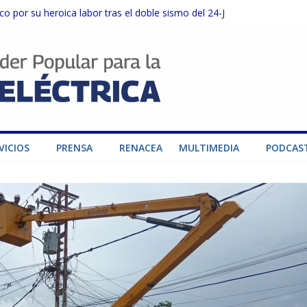
o por su heroica labor tras el doble sismo del 24-J
sector privado para fortalecer el SEN ante el «Súper Niño»
instalaciones del SEN en Carabobo
ra fortalecer el SEN ante el fenómeno de El Niño
dad de generación para fortalecer el SEN
VICIOS
PRENSA
RENACEA
MULTIMEDIA
PODCAS