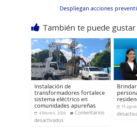
Despliegan acciones preventiv
También te puede gustar
Instalación de
Brindar
transformadores fortalece
persona
sistema eléctrico en
residen
comunidades apureñas
15 agost
Comentarios
4 febrero, 2026
desactiv
desactivados