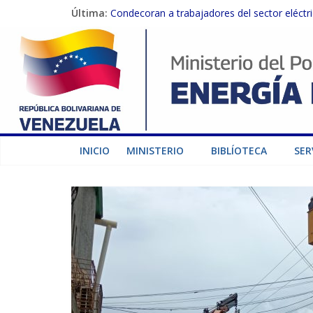
Última:
Condecoran a trabajadores del sector eléctric
Gobierno Nacional coordina acciones con el 
Inspeccionan trabajos de rehabilitación en 
Gobierno Nacional activa plan preventivo pa
Termocarabobo recupera el 50% de su capaci
INICIO
MINISTERIO
BIBLÍOTECA
SER