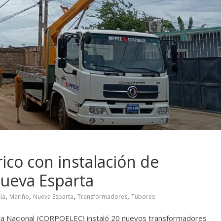
rico con instalación de
ueva Esparta
,
,
,
,
ía
Mariño
Nueva Esparta
Transformadores
Tubores
ica Nacional (CORPOELEC) instaló 20 nuevos transformadores