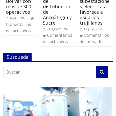
Bolívar con
de
subestacione
más de 300
distribución
s eléctricas
operativos
de
favorece a
Anzoátegui y
usuarios
9 julio, 2025
Sucre
trujillanos
Comentarios
21 agosto, 2025
14 julio, 2025
desactivados
Comentarios
Comentarios
desactivados
desactivados
Búsqueda