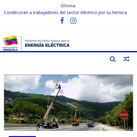
Última:
Condecoran a trabajadores del sector eléctrico por su heroica
labor tras el doble sismo del 24-J
Gobierno Nacional coordina acciones con el sector privado para
fortalecer el SEN ante el «Súper Niño»
Inspeccionan trabajos de rehabilitación en instalaciones del SEN
en Carabobo
Gobierno Nacional activa plan preventivo para fortalecer el SEN
ante el fenómeno de El Niño
Termocarabobo recupera el 50% de su capacidad de generación
para fortalecer el SEN