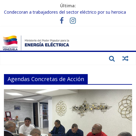
Última:
Condecoran a trabajadores del sector eléctrico por su heroica
labor tras el doble sismo del 24-J
Gobierno Nacional coordina acciones con el sector privado para
fortalecer el SEN ante el «Súper Niño»
Inspeccionan trabajos de rehabilitación en instalaciones del SEN
en Carabobo
Gobierno Nacional activa plan preventivo para fortalecer el SEN
ante el fenómeno de El Niño
Termocarabobo recupera el 50% de su capacidad de generación
para fortalecer el SEN
Agendas Concretas de Acción