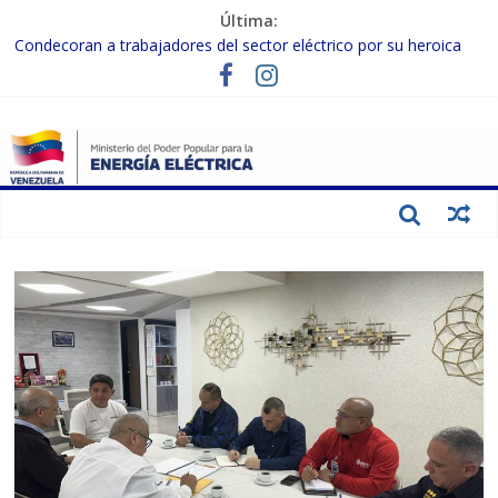
Última:
Condecoran a trabajadores del sector eléctrico por su heroica
labor tras el doble sismo del 24-J
Gobierno Nacional coordina acciones con el sector privado para
fortalecer el SEN ante el «Súper Niño»
Inspeccionan trabajos de rehabilitación en instalaciones del SEN
en Carabobo
Gobierno Nacional activa plan preventivo para fortalecer el SEN
ante el fenómeno de El Niño
Termocarabobo recupera el 50% de su capacidad de generación
para fortalecer el SEN