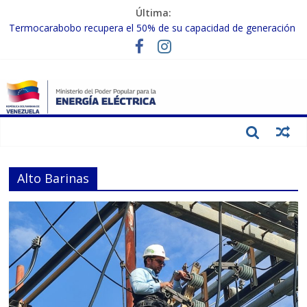
Última:
Termocarabobo recupera el 50% de su capacidad de generación
para fortalecer el SEN
MPPEE avanza en la recuperación de infraestructuras eléctricas
afectadas por los sismos
Gobierno Nacional coordina acciones con el sector privado para
fortalecer el SEN ante el «Súper Niño»
Inspeccionan trabajos de rehabilitación en instalaciones del SEN
en Carabobo
Gobierno Nacional activa plan preventivo para fortalecer el SEN
ante el fenómeno de El Niño
Alto Barinas