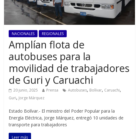
NACIONALES
REGIONALES
Amplían flota de
autobuses para la
movilidad de trabajadores
de Guri y Caruachi
,
,
,
20 junio, 2025
Prensa
Autobuses
Bolívar
Caruachi
,
Guri
Jorge Márquez
Estado Bolívar.- El ministro del Poder Popular para la
Energía Eléctrica, Jorge Márquez, entregó 10 unidades de
transporte para trabajadores
Leer más