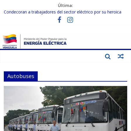
Última:
Condecoran a trabajadores del sector eléctrico por su heroica
labor tras el doble sismo del 24-J
Gobierno Nacional coordina acciones con el sector privado para
fortalecer el SEN ante el «Súper Niño»
Inspeccionan trabajos de rehabilitación en instalaciones del SEN
en Carabobo
Gobierno Nacional activa plan preventivo para fortalecer el SEN
ante el fenómeno de El Niño
Termocarabobo recupera el 50% de su capacidad de generación
para fortalecer el SEN
Autobuses