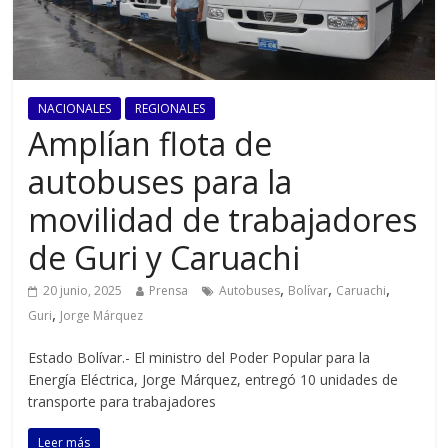
NACIONALES
REGIONALES
Amplían flota de
autobuses para la
movilidad de trabajadores
de Guri y Caruachi
,
,
,
20 junio, 2025
Prensa
Autobuses
Bolívar
Caruachi
,
Guri
Jorge Márquez
Estado Bolívar.- El ministro del Poder Popular para la
Energía Eléctrica, Jorge Márquez, entregó 10 unidades de
transporte para trabajadores
Leer más