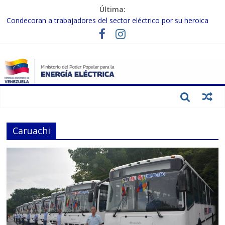
Última:
Condecoran a trabajadores del sector eléctrico por su heroica
labor tras el doble sismo del 24-J
Gobierno Nacional coordina acciones con el sector privado para
fortalecer el SEN ante el «Súper Niño»
Inspeccionan trabajos de rehabilitación en instalaciones del SEN
en Carabobo
Gobierno Nacional activa plan preventivo para fortalecer el SEN
ante el fenómeno de El Niño
Termocarabobo recupera el 50% de su capacidad de generación
para fortalecer el SEN
Caruachi