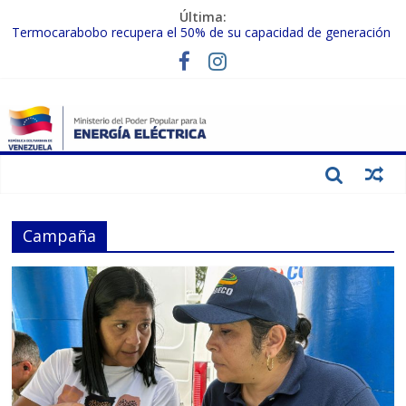
Última:
Termocarabobo recupera el 50% de su capacidad de generación
para fortalecer el SEN
MPPEE avanza en la recuperación de infraestructuras eléctricas
afectadas por los sismos
Gobierno Nacional coordina acciones con el sector privado para
fortalecer el SEN ante el «Súper Niño»
Inspeccionan trabajos de rehabilitación en instalaciones del SEN
en Carabobo
Gobierno Nacional activa plan preventivo para fortalecer el SEN
ante el fenómeno de El Niño
Campaña