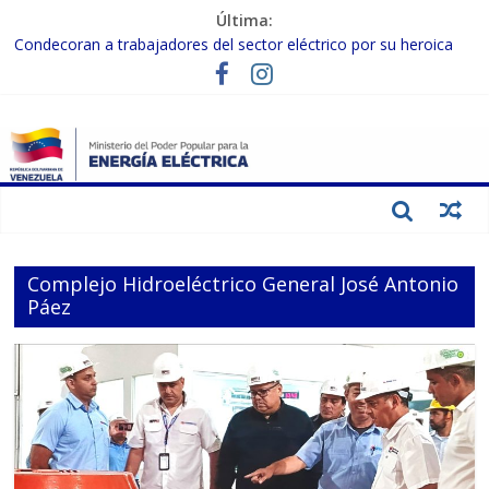
Última:
Condecoran a trabajadores del sector eléctrico por su heroica
labor tras el doble sismo del 24-J
Gobierno Nacional coordina acciones con el sector privado para
fortalecer el SEN ante el «Súper Niño»
Inspeccionan trabajos de rehabilitación en instalaciones del SEN
en Carabobo
Gobierno Nacional activa plan preventivo para fortalecer el SEN
ante el fenómeno de El Niño
Termocarabobo recupera el 50% de su capacidad de generación
para fortalecer el SEN
Complejo Hidroeléctrico General José Antonio
Páez ‎