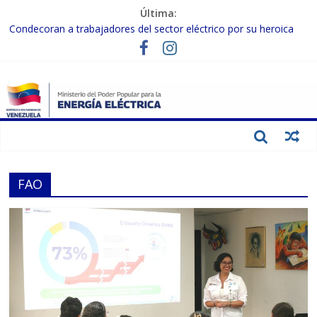
Última:
Condecoran a trabajadores del sector eléctrico por su heroica
labor tras el doble sismo del 24-J
Gobierno Nacional coordina acciones con el sector privado para
fortalecer el SEN ante el «Súper Niño»
Inspeccionan trabajos de rehabilitación en instalaciones del SEN
en Carabobo
Gobierno Nacional activa plan preventivo para fortalecer el SEN
ante el fenómeno de El Niño
Termocarabobo recupera el 50% de su capacidad de generación
para fortalecer el SEN
FAO