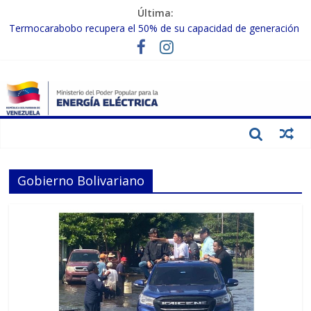
Última:
Termocarabobo recupera el 50% de su capacidad de generación
para fortalecer el SEN
MPPEE avanza en la recuperación de infraestructuras eléctricas
afectadas por los sismos
Gobierno Nacional coordina acciones con el sector privado para
fortalecer el SEN ante el «Súper Niño»
Inspeccionan trabajos de rehabilitación en instalaciones del SEN
en Carabobo
Gobierno Nacional activa plan preventivo para fortalecer el SEN
ante el fenómeno de El Niño
Gobierno Bolivariano