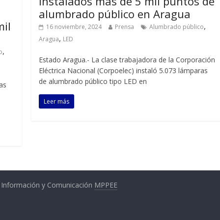
Instalados más de 5 mil puntos de
alumbrado público en Aragua
mil
,
16 noviembre, 2024
Prensa
Alumbrado público
,
Aragua
LED
,
o
Estado Aragua.- La clase trabajadora de la Corporación
Eléctrica Nacional (Corpoelec) instaló 5.073 lámparas
de alumbrado público tipo LED en
as
Leer más
a Información y Comunicación
MPPEE