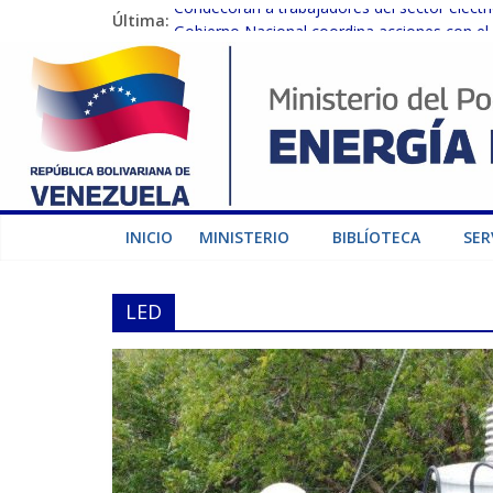
Última:
Condecoran a trabajadores del sector eléctric
Gobierno Nacional coordina acciones con el 
Inspeccionan trabajos de rehabilitación en 
Gobierno Nacional activa plan preventivo pa
Termocarabobo recupera el 50% de su capaci
INICIO
MINISTERIO
BIBLÍOTECA
SER
LED