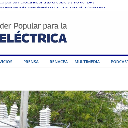
o por su heroica labor tras el doble sismo del 24-J
sector privado para fortalecer el SEN ante el «Súper Niño»
instalaciones del SEN en Carabobo
ra fortalecer el SEN ante el fenómeno de El Niño
dad de generación para fortalecer el SEN
VICIOS
PRENSA
RENACEA
MULTIMEDIA
PODCAS