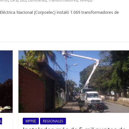
ierno
Lara
LED
Luminarias
Transformadores
VenApp
Eléctrica Nacional (Corpoelec) instaló 1.069 transformadores de
AL
MPPEE
REGIONALES