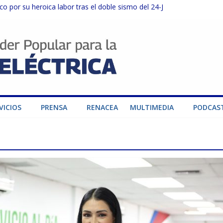
o por su heroica labor tras el doble sismo del 24-J
sector privado para fortalecer el SEN ante el «Súper Niño»
instalaciones del SEN en Carabobo
ra fortalecer el SEN ante el fenómeno de El Niño
dad de generación para fortalecer el SEN
VICIOS
PRENSA
RENACEA
MULTIMEDIA
PODCAS