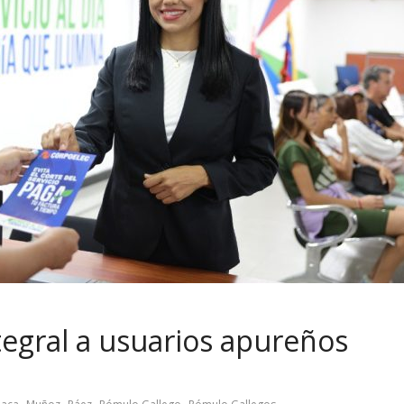
tegral a usuarios apureños
,
,
,
,