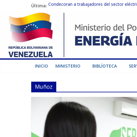
Última:
Condecoran a trabajadores del sector eléctric
Gobierno Nacional coordina acciones con el 
Inspeccionan trabajos de rehabilitación en 
Gobierno Nacional activa plan preventivo pa
Termocarabobo recupera el 50% de su capaci
INICIO
MINISTERIO
BIBLÍOTECA
SER
Muñoz