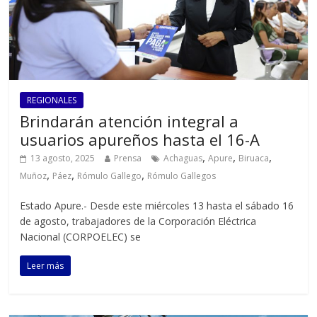
REGIONALES
Brindarán atención integral a
usuarios apureños hasta el 16-A
,
,
,
13 agosto, 2025
Prensa
Achaguas
Apure
Biruaca
,
,
,
Muñoz
Páez
Rómulo Gallego
Rómulo Gallegos
Estado Apure.- Desde este miércoles 13 hasta el sábado 16
de agosto, trabajadores de la Corporación Eléctrica
Nacional (CORPOELEC) se
Leer más