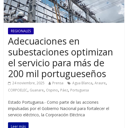
REGIONALES
Adecuaciones en
subestaciones optimizan
el servicio para más de
200 mil portugueseños
,
,
24 noviembre, 2025
Prensa
Agua Blanca
Araure
,
,
,
,
CORPOELEC
Guanare
Ospino
Páez
Portuguesa
Estado Portuguesa.- Como parte de las acciones
impulsadas por el Gobierno Nacional para fortalecer el
servicio eléctrico, la Corporación Eléctrica
Leer más