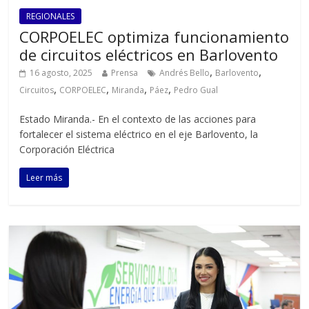
REGIONALES
CORPOELEC optimiza funcionamiento
de circuitos eléctricos en Barlovento
,
,
16 agosto, 2025
Prensa
Andrés Bello
Barlovento
,
,
,
,
Circuitos
CORPOELEC
Miranda
Páez
Pedro Gual
Estado Miranda.- En el contexto de las acciones para
fortalecer el sistema eléctrico en el eje Barlovento, la
Corporación Eléctrica
Leer más