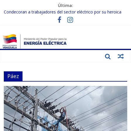
Última:
Condecoran a trabajadores del sector eléctrico por su heroica
labor tras el doble sismo del 24-J
Gobierno Nacional coordina acciones con el sector privado para
fortalecer el SEN ante el «Súper Niño»
Inspeccionan trabajos de rehabilitación en instalaciones del SEN
en Carabobo
Gobierno Nacional activa plan preventivo para fortalecer el SEN
ante el fenómeno de El Niño
Termocarabobo recupera el 50% de su capacidad de generación
para fortalecer el SEN
Páez