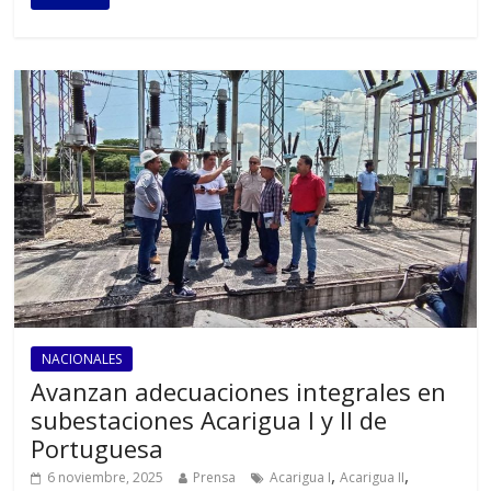
NACIONALES
Avanzan adecuaciones integrales en
subestaciones Acarigua I y II de
Portuguesa
,
,
6 noviembre, 2025
Prensa
Acarigua I
Acarigua II