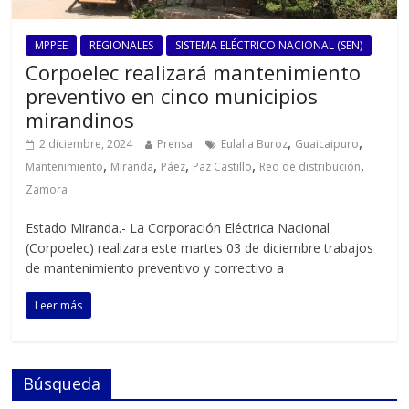
MPPEE
REGIONALES
SISTEMA ELÉCTRICO NACIONAL (SEN)
Corpoelec realizará mantenimiento
preventivo en cinco municipios
mirandinos
,
,
2 diciembre, 2024
Prensa
Eulalia Buroz
Guaicaipuro
,
,
,
,
,
Mantenimiento
Miranda
Páez
Paz Castillo
Red de distribución
Zamora
Estado Miranda.- La Corporación Eléctrica Nacional
(Corpoelec) realizara este martes 03 de diciembre trabajos
de mantenimiento preventivo y correctivo a
Leer más
Búsqueda