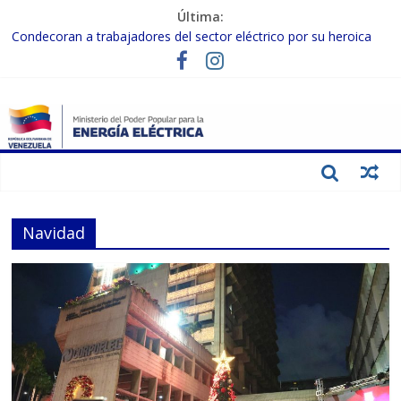
Última:
Condecoran a trabajadores del sector eléctrico por su heroica
labor tras el doble sismo del 24-J
Gobierno Nacional coordina acciones con el sector privado para
fortalecer el SEN ante el «Súper Niño»
Inspeccionan trabajos de rehabilitación en instalaciones del SEN
en Carabobo
Gobierno Nacional activa plan preventivo para fortalecer el SEN
ante el fenómeno de El Niño
Termocarabobo recupera el 50% de su capacidad de generación
para fortalecer el SEN
Navidad