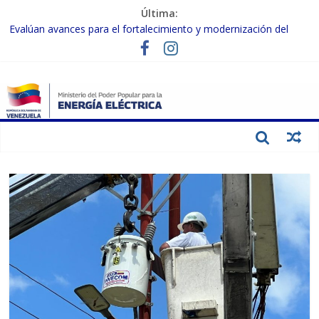
Última:
Evalúan avances para el fortalecimiento y modernización del
SEN
Inspeccionan trabajos de rehabilitación en instalaciones del SEN
en Carabobo
Gobierno Nacional activa plan preventivo para fortalecer el SEN
ante el fenómeno de El Niño
Termocarabobo recupera el 50% de su capacidad de generación
para fortalecer el SEN
Condecoran a trabajadores del sector eléctrico por su heroica
labor tras el doble sismo del 24-J