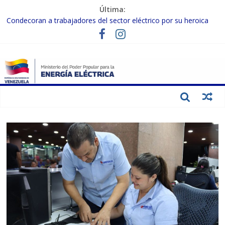
Última:
Condecoran a trabajadores del sector eléctrico por su heroica
labor tras el doble sismo del 24-J
Gobierno Nacional coordina acciones con el sector privado para
fortalecer el SEN ante el «Súper Niño»
Inspeccionan trabajos de rehabilitación en instalaciones del SEN
en Carabobo
Gobierno Nacional activa plan preventivo para fortalecer el SEN
ante el fenómeno de El Niño
Termocarabobo recupera el 50% de su capacidad de generación
para fortalecer el SEN