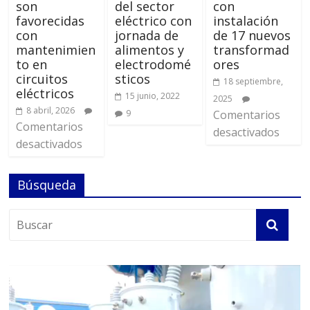
son
del sector
con
favorecidas
eléctrico con
instalación
con
jornada de
de 17 nuevos
mantenimien
alimentos y
transformad
to en
electrodomé
ores
circuitos
sticos
18 septiembre,
eléctricos
15 junio, 2022
2025
8 abril, 2026
9
Comentarios
Comentarios
desactivados
desactivados
Búsqueda