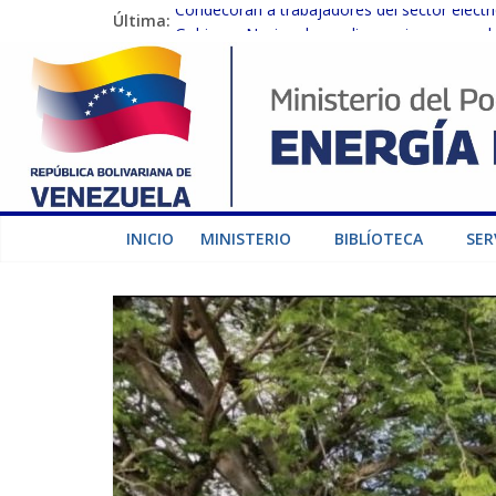
Última:
Condecoran a trabajadores del sector eléctric
Gobierno Nacional coordina acciones con el 
Inspeccionan trabajos de rehabilitación en 
Gobierno Nacional activa plan preventivo pa
Termocarabobo recupera el 50% de su capaci
INICIO
MINISTERIO
BIBLÍOTECA
SER