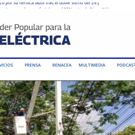
o por su heroica labor tras el doble sismo del 24-J
sector privado para fortalecer el SEN ante el «Súper Niño»
instalaciones del SEN en Carabobo
ra fortalecer el SEN ante el fenómeno de El Niño
dad de generación para fortalecer el SEN
VICIOS
PRENSA
RENACEA
MULTIMEDIA
PODCAS