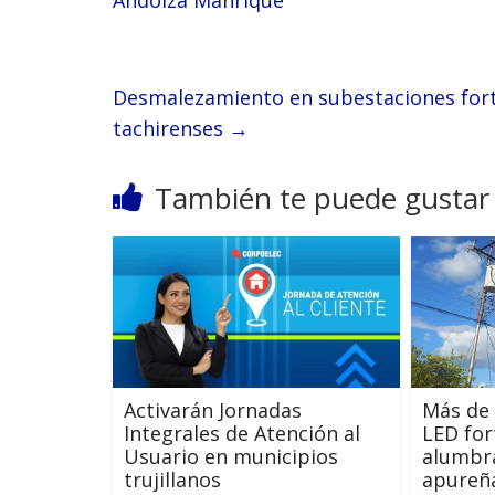
Andolza Manrique
Desmalezamiento en subestaciones forta
tachirenses
→
También te puede gustar
Activarán Jornadas
Más de 
Integrales de Atención al
LED for
Usuario en municipios
alumbr
trujillanos
apureñ