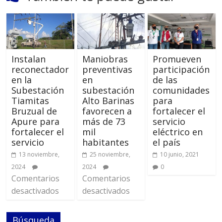
Instalan
Maniobras
Promueven
reconectador
preventivas
participación
en la
en
de las
Subestación
subestación
comunidades
Tiamitas
Alto Barinas
para
Bruzual de
favorecen a
fortalecer el
Apure para
más de 73
servicio
fortalecer el
mil
eléctrico en
servicio
habitantes
el país
13 noviembre,
25 noviembre,
10 junio, 2021
2024
2024
0
Comentarios
Comentarios
desactivados
desactivados
Búsqueda