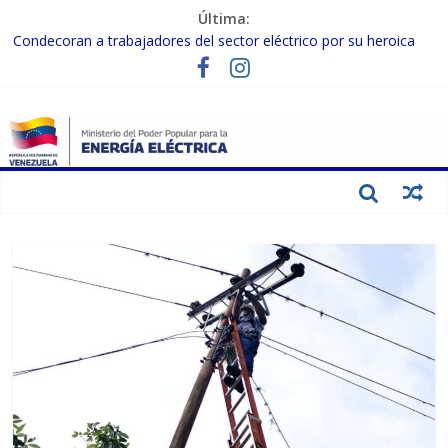
Última:
Condecoran a trabajadores del sector eléctrico por su heroica
labor tras el doble sismo del 24-J
Gobierno Nacional coordina acciones con el sector privado para
fortalecer el SEN ante el «Súper Niño»
Inspeccionan trabajos de rehabilitación en instalaciones del SEN
en Carabobo
Gobierno Nacional activa plan preventivo para fortalecer el SEN
ante el fenómeno de El Niño
Termocarabobo recupera el 50% de su capacidad de generación
para fortalecer el SEN