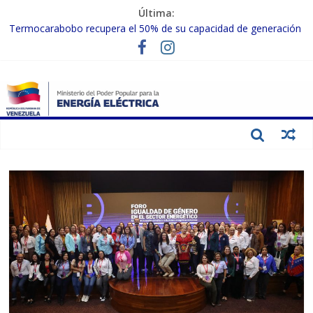
Última:
Termocarabobo recupera el 50% de su capacidad de generación
para fortalecer el SEN
MPPEE avanza en la recuperación de infraestructuras eléctricas
afectadas por los sismos
Gobierno Nacional coordina acciones con el sector privado para
fortalecer el SEN ante el «Súper Niño»
Inspeccionan trabajos de rehabilitación en instalaciones del SEN
en Carabobo
Gobierno Nacional activa plan preventivo para fortalecer el SEN
ante el fenómeno de El Niño