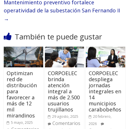
Mantenimiento preventivo fortalece
operatividad de la subestación San Fernando II
→
También te puede gustar
Optimizan
CORPOELEC
CORPOELEC
red de
brinda
despliega
distribución
atención
jornadas
para
integral a
integrales en
favorecer a
más de 2.500
14
más de 12
usuarios
municipios
mil
trujillanos
carabobeños
mirandinos
29 agosto, 2025
20 febrero,
5 mayo, 2025
Comentarios
2026