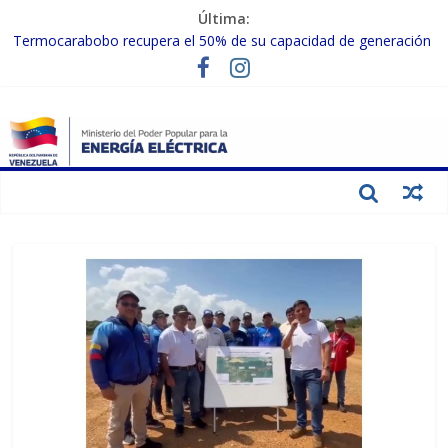
Última:
Termocarabobo recupera el 50% de su capacidad de generación
para fortalecer el SEN
MPPEE avanza en la recuperación de infraestructuras eléctricas
afectadas por los sismos
Gobierno Nacional coordina acciones con el sector privado para
fortalecer el SEN ante el «Súper Niño»
Inspeccionan trabajos de rehabilitación en instalaciones del SEN
en Carabobo
Gobierno Nacional activa plan preventivo para fortalecer el SEN
ante el fenómeno de El Niño