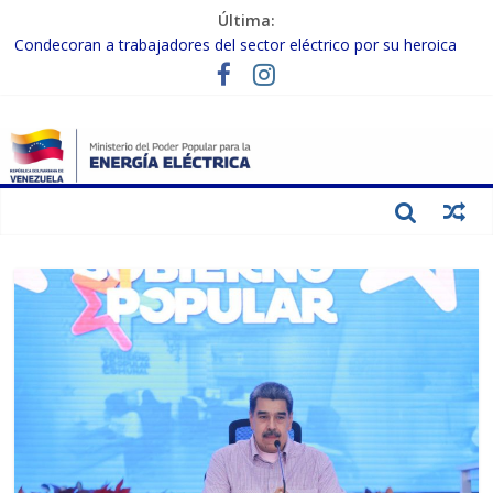
Última:
Condecoran a trabajadores del sector eléctrico por su heroica
labor tras el doble sismo del 24-J
Gobierno Nacional coordina acciones con el sector privado para
fortalecer el SEN ante el «Súper Niño»
Inspeccionan trabajos de rehabilitación en instalaciones del SEN
en Carabobo
Gobierno Nacional activa plan preventivo para fortalecer el SEN
ante el fenómeno de El Niño
Termocarabobo recupera el 50% de su capacidad de generación
para fortalecer el SEN