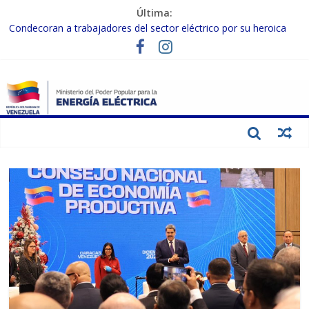
Última:
Condecoran a trabajadores del sector eléctrico por su heroica
labor tras el doble sismo del 24-J
Gobierno Nacional coordina acciones con el sector privado para
fortalecer el SEN ante el «Súper Niño»
Inspeccionan trabajos de rehabilitación en instalaciones del SEN
en Carabobo
Gobierno Nacional activa plan preventivo para fortalecer el SEN
ante el fenómeno de El Niño
Termocarabobo recupera el 50% de su capacidad de generación
para fortalecer el SEN