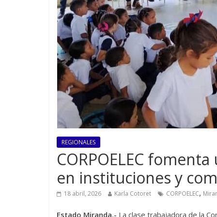
REGIONALES
CORPOELEC fomenta us
en instituciones y co
,
18 abril, 2026
Karla Cotoret
CORPOELEC
Mira
Estado Miranda.-
La clase trabajadora de la C