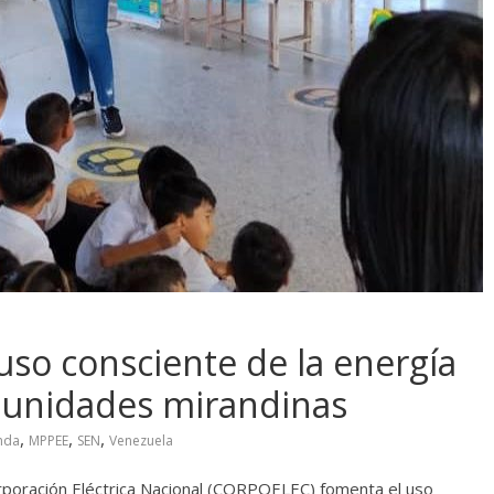
o consciente de la energía
munidades mirandinas
,
,
,
nda
MPPEE
SEN
Venezuela
orporación Eléctrica Nacional (CORPOELEC) fomenta el uso