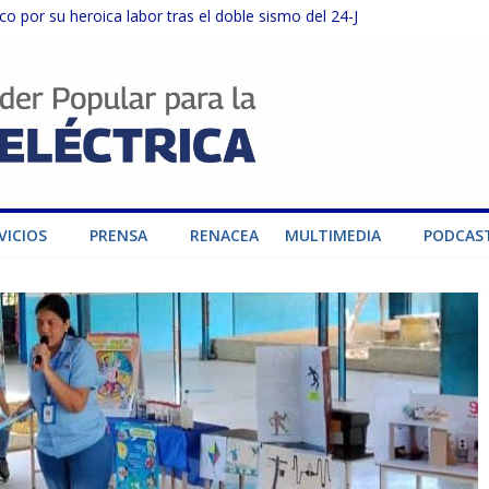
o por su heroica labor tras el doble sismo del 24-J
sector privado para fortalecer el SEN ante el «Súper Niño»
instalaciones del SEN en Carabobo
ra fortalecer el SEN ante el fenómeno de El Niño
dad de generación para fortalecer el SEN
VICIOS
PRENSA
RENACEA
MULTIMEDIA
PODCAS