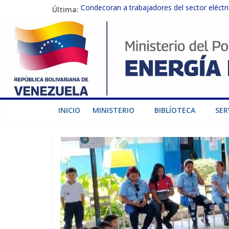
Última:
Condecoran a trabajadores del sector eléctric
Gobierno Nacional coordina acciones con el 
Inspeccionan trabajos de rehabilitación en 
Gobierno Nacional activa plan preventivo pa
Termocarabobo recupera el 50% de su capaci
INICIO
MINISTERIO
BIBLÍOTECA
SER