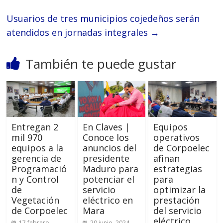
‎Usuarios de tres municipios cojedeños serán
atendidos en jornadas integrales
→
También te puede gustar
Entregan 2
En Claves |
Equipos
mil 970
Conoce los
operativos
equipos a la
anuncios del
de Corpoelec
gerencia de
presidente
afinan
Programació
Maduro para
estrategias
n y Control
potenciar el
para
de
servicio
optimizar la
Vegetación
eléctrico en
prestación
de Corpoelec
Mara
del servicio
eléctrico
17 febrero,
20 junio, 2024