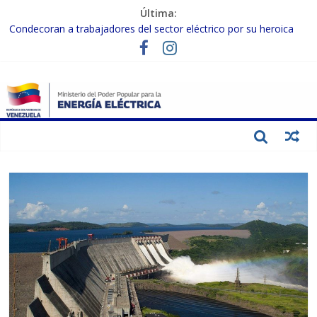
Última:
Condecoran a trabajadores del sector eléctrico por su heroica
labor tras el doble sismo del 24-J
Gobierno Nacional coordina acciones con el sector privado para
fortalecer el SEN ante el «Súper Niño»
Inspeccionan trabajos de rehabilitación en instalaciones del SEN
en Carabobo
Gobierno Nacional activa plan preventivo para fortalecer el SEN
ante el fenómeno de El Niño
Termocarabobo recupera el 50% de su capacidad de generación
para fortalecer el SEN