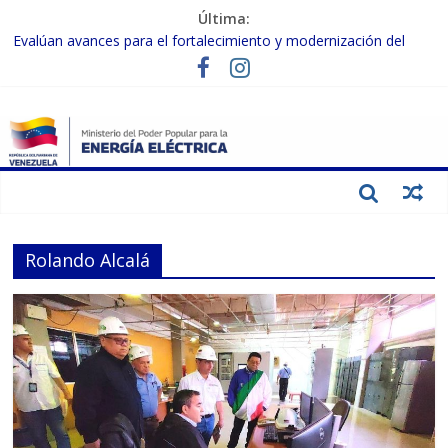
Última:
Evalúan avances para el fortalecimiento y modernización del
SEN
Inspeccionan trabajos de rehabilitación en instalaciones del SEN
en Carabobo
Gobierno Nacional activa plan preventivo para fortalecer el SEN
ante el fenómeno de El Niño
Termocarabobo recupera el 50% de su capacidad de generación
para fortalecer el SEN
Condecoran a trabajadores del sector eléctrico por su heroica
labor tras el doble sismo del 24-J
Rolando Alcalá