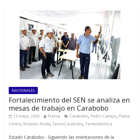
NACIONALES
Fortalecimiento del SEN se analiza en
mesas de trabajo en Carabobo
,
,
13 mayo, 2026
Prensa
Carabobo
Pedro Camejo
Planta
,
,
,
Centro
Rolando Alcalá
TermoCarabobo
Termoeléctrica
Estado Carabobo.- Siguiendo las orientaciones de la