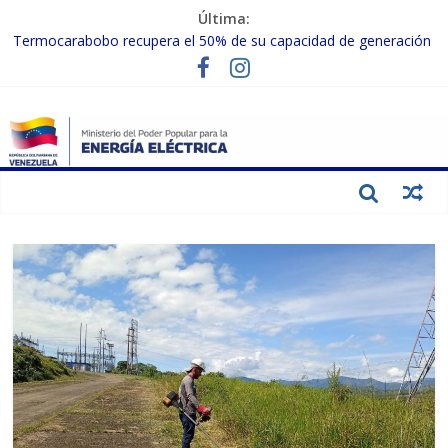
Última:
Termocarabobo recupera el 50% de su capacidad de generación
para fortalecer el SEN
MPPEE avanza en la recuperación de infraestructuras eléctricas
afectadas por los sismos
Gobierno Nacional coordina acciones con el sector privado para
fortalecer el SEN ante el «Súper Niño»
Inspeccionan trabajos de rehabilitación en instalaciones del SEN
en Carabobo
Gobierno Nacional activa plan preventivo para fortalecer el SEN
ante el fenómeno de El Niño