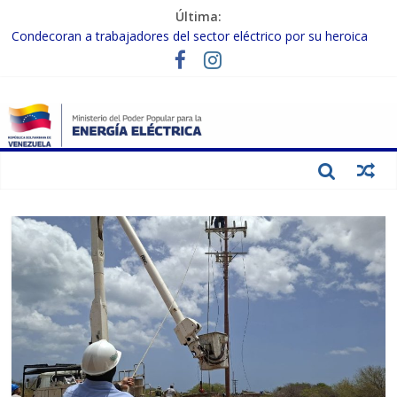
Última:
Condecoran a trabajadores del sector eléctrico por su heroica
labor tras el doble sismo del 24-J
Gobierno Nacional coordina acciones con el sector privado para
fortalecer el SEN ante el «Súper Niño»
Inspeccionan trabajos de rehabilitación en instalaciones del SEN
en Carabobo
Gobierno Nacional activa plan preventivo para fortalecer el SEN
ante el fenómeno de El Niño
Termocarabobo recupera el 50% de su capacidad de generación
para fortalecer el SEN