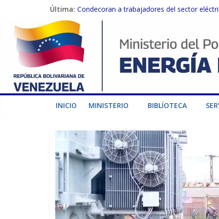
Última:
Condecoran a trabajadores del sector eléctric
Gobierno Nacional coordina acciones con el 
Inspeccionan trabajos de rehabilitación en 
Gobierno Nacional activa plan preventivo pa
Termocarabobo recupera el 50% de su capaci
INICIO
MINISTERIO
BIBLÍOTECA
SER