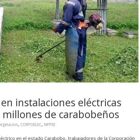
en instalaciones eléctricas
s millones de carabobeños
,
,
vegetacion
CORPOELEC
MPPEE
léctrico en el estado Carabobo, trabajadores de la Corporación