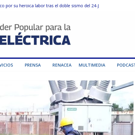
o por su heroica labor tras el doble sismo del 24-J
sector privado para fortalecer el SEN ante el «Súper Niño»
instalaciones del SEN en Carabobo
ra fortalecer el SEN ante el fenómeno de El Niño
dad de generación para fortalecer el SEN
VICIOS
PRENSA
RENACEA
MULTIMEDIA
PODCAS