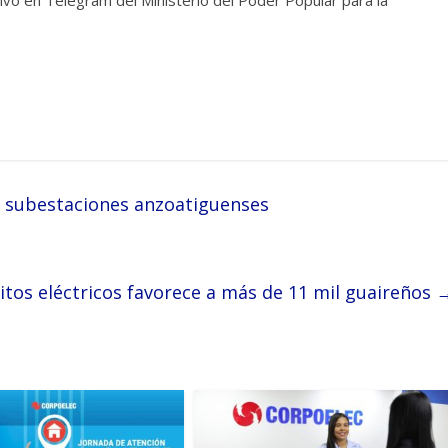
ivo en Telegram del Ministerio del Poder Popular para la
 subestaciones anzoatiguenses
itos eléctricos favorece a más de 11 mil guaireños