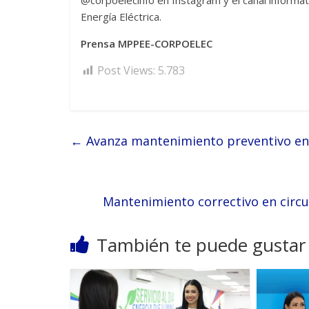
@corpoelecinfo en Instagram y el canal informat
Energía Eléctrica.
Prensa MPPEE-CORPOELEC
Post Views:
5.783
←
Avanza mantenimiento preventivo en
Mantenimiento correctivo en circu
También te puede gustar