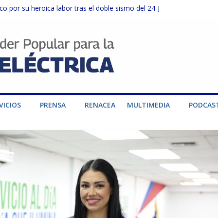
o por su heroica labor tras el doble sismo del 24-J
sector privado para fortalecer el SEN ante el «Súper Niño»
instalaciones del SEN en Carabobo
ra fortalecer el SEN ante el fenómeno de El Niño
dad de generación para fortalecer el SEN
VICIOS
PRENSA
RENACEA
MULTIMEDIA
PODCAS