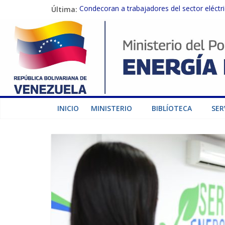
Última:
Condecoran a trabajadores del sector eléctric
Gobierno Nacional coordina acciones con el 
Inspeccionan trabajos de rehabilitación en 
Gobierno Nacional activa plan preventivo pa
Termocarabobo recupera el 50% de su capaci
INICIO
MINISTERIO
BIBLÍOTECA
SER