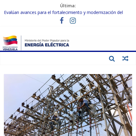
Última:
Evalúan avances para el fortalecimiento y modernización del
SEN
Inspeccionan trabajos de rehabilitación en instalaciones del SEN
en Carabobo
Gobierno Nacional activa plan preventivo para fortalecer el SEN
ante el fenómeno de El Niño
Termocarabobo recupera el 50% de su capacidad de generación
para fortalecer el SEN
Condecoran a trabajadores del sector eléctrico por su heroica
labor tras el doble sismo del 24-J