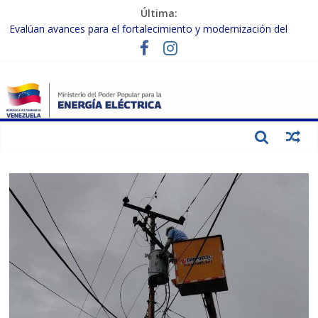
Última:
Evalúan avances para el fortalecimiento y modernización del
SEN
Inspeccionan trabajos de rehabilitación en instalaciones del SEN
en Carabobo
Gobierno Nacional activa plan preventivo para fortalecer el SEN
ante el fenómeno de El Niño
Termocarabobo recupera el 50% de su capacidad de generación
para fortalecer el SEN
Condecoran a trabajadores del sector eléctrico por su heroica
labor tras el doble sismo del 24-J