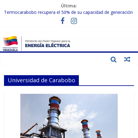
Última:
Termocarabobo recupera el 50% de su capacidad de generación
para fortalecer el SEN
MPPEE avanza en la recuperación de infraestructuras eléctricas
afectadas por los sismos
Gobierno Nacional coordina acciones con el sector privado para
fortalecer el SEN ante el «Súper Niño»
Inspeccionan trabajos de rehabilitación en instalaciones del SEN
en Carabobo
Gobierno Nacional activa plan preventivo para fortalecer el SEN
ante el fenómeno de El Niño
Universidad de Carabobo