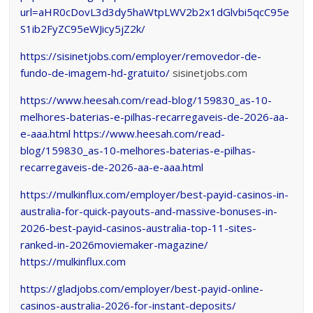
url=aHR0cDovL3d3dy5haWtpLWV2b2x1dGlvbi5qcC95e
S1ib2FyZC95eWJicy5jZ2k/
https://sisinetjobs.com/employer/removedor-de-
fundo-de-imagem-hd-gratuito/
sisinetjobs.com
https://www.heesah.com/read-blog/159830_as-10-
melhores-baterias-e-pilhas-recarregaveis-de-2026-aa-
e-aaa.html
https://www.heesah.com/read-
blog/159830_as-10-melhores-baterias-e-pilhas-
recarregaveis-de-2026-aa-e-aaa.html
https://mulkinflux.com/employer/best-payid-casinos-in-
australia-for-quick-payouts-and-massive-bonuses-in-
2026-best-payid-casinos-australia-top-11-sites-
ranked-in-2026moviemaker-magazine/
https://mulkinflux.com
https://gladjobs.com/employer/best-payid-online-
casinos-australia-2026-for-instant-deposits/