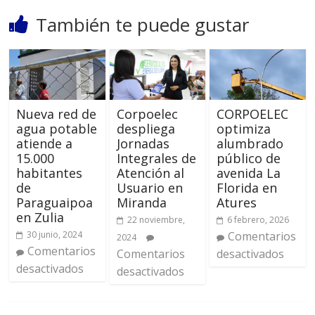
También te puede gustar
Nueva red de
Corpoelec
CORPOELEC
agua potable
despliega
optimiza
atiende a
Jornadas
alumbrado
15.000
Integrales de
público de
habitantes
Atención al
avenida La
de
Usuario en
Florida en
Paraguaipoa
Miranda
Atures
en Zulia
22 noviembre,
6 febrero, 2026
30 junio, 2024
Comentarios
2024
Comentarios
Comentarios
desactivados
desactivados
desactivados