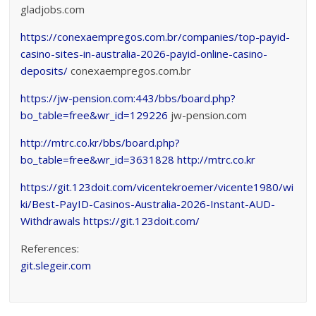
gladjobs.com
https://conexaempregos.com.br/companies/top-payid-
casino-sites-in-australia-2026-payid-online-casino-
deposits/
conexaempregos.com.br
https://jw-pension.com:443/bbs/board.php?
bo_table=free&wr_id=129226
jw-pension.com
http://mtrc.co.kr/bbs/board.php?
bo_table=free&wr_id=3631828
http://mtrc.co.kr
https://git.123doit.com/vicentekroemer/vicente1980/wi
ki/Best-PayID-Casinos-Australia-2026-Instant-AUD-
Withdrawals
https://git.123doit.com/
References:
git.slegeir.com