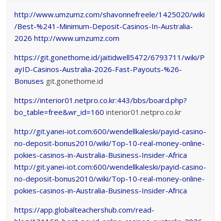
http://www.umzumz.com/shavonnefreele/1425020/wiki
/Best-%241-Minimum-Deposit-Casinos-In-Australia-
2026
http://www.umzumz.com
https://git.gonethome.id/jaitidwell5472/6793711/wiki/P
ayID-Casinos-Australia-2026-Fast-Payouts-%26-
Bonuses
git.gonethome.id
https://interior01.netpro.co.kr:443/bbs/board.php?
bo_table=free&wr_id=160
interior01.netpro.co.kr
http://git.yanei-iot.com:600/wendellkaleski/payid-casino-
no-deposit-bonus2010/wiki/Top-10-real-money-online-
pokies-casinos-in-Australia-Business-Insider-Africa
http://git.yanei-iot.com:600/wendellkaleski/payid-casino-
no-deposit-bonus2010/wiki/Top-10-real-money-online-
pokies-casinos-in-Australia-Business-Insider-Africa
https://app.globalteachershub.com/read-