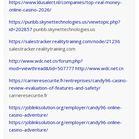
https://www.klusalert.nl/companies/top-real-money-
online-casino-2026/
https://punbb.skynettechnologies.us/viewtopic.php?
id=202857
punbb.skynettechnologies.us
https://salestracker.realitytraining.com/node/21236
salestracker.realitytraining.com
http://www.wdc.net.cn/forum.php?
mod=viewthread&tid=507777
http://www.wdc.net.cn
https://carrieresecurite.fr/entreprises/candy96-casino-
review-evaluation-of-features-and-safety/
carrieresecurite.fr
https://joblinksolution.org/employer/candy96-online-
casino-adventure/
https://joblinksolution.org/employer/candy96-online-
casino-adventure/