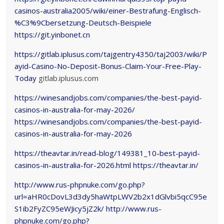
casinos-australia2005/wiki/einer-Bestrafung-Englisch-
%C3%9Cbersetzung-Deutsch-Beispiele
https://git.yinbonet.cn
https://gitlab.iplusus.com/tajgentry4350/taj2003/wiki/P
ayid-Casino-No-Deposit-Bonus-Claim-Your-Free-Play-
Today
gitlab.iplusus.com
https://winesandjobs.com/companies/the-best-payid-
casinos-in-australia-for-may-2026/
https://winesandjobs.com/companies/the-best-payid-
casinos-in-australia-for-may-2026
https://theavtar.in/read-blog/149381_10-best-payid-
casinos-in-australia-for-2026.html
https://theavtar.in/
http://www.rus-phpnuke.com/go.php?
url=aHR0cDovL3d3dy5haWtpLWV2b2x1dGlvbi5qcC95e
S1ib2FyZC95eWJicy5jZ2k/
http://www.rus-
phpnuke.com/go.php?