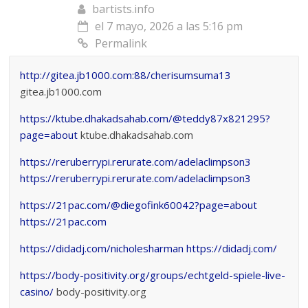
bartists.info
el 7 mayo, 2026 a las 5:16 pm
Permalink
http://gitea.jb1000.com:88/cherisumsuma13
gitea.jb1000.com
https://ktube.dhakadsahab.com/@teddy87x821295?
page=about
ktube.dhakadsahab.com
https://reruberrypi.rerurate.com/adelaclimpson3
https://reruberrypi.rerurate.com/adelaclimpson3
https://21pac.com/@diegofink60042?page=about
https://21pac.com
https://didadj.com/nicholesharman
https://didadj.com/
https://body-positivity.org/groups/echtgeld-spiele-live-
casino/
body-positivity.org