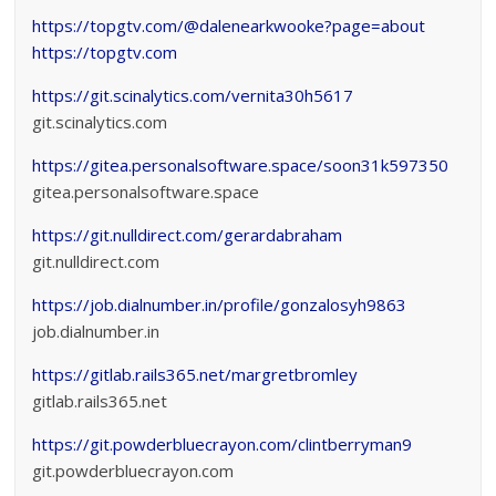
https://topgtv.com/@dalenearkwooke?page=about
https://topgtv.com
https://git.scinalytics.com/vernita30h5617
git.scinalytics.com
https://gitea.personalsoftware.space/soon31k597350
gitea.personalsoftware.space
https://git.nulldirect.com/gerardabraham
git.nulldirect.com
https://job.dialnumber.in/profile/gonzalosyh9863
job.dialnumber.in
https://gitlab.rails365.net/margretbromley
gitlab.rails365.net
https://git.powderbluecrayon.com/clintberryman9
git.powderbluecrayon.com