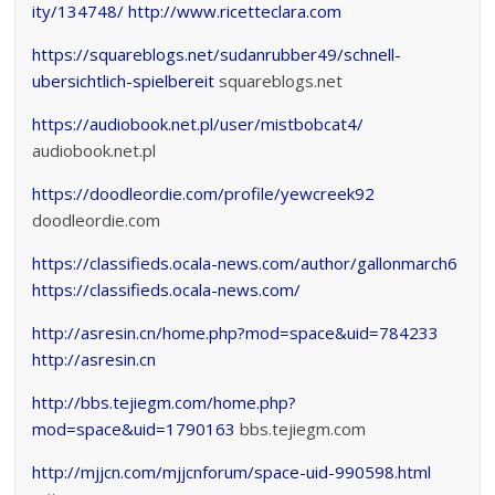
ity/134748/
http://www.ricetteclara.com
https://squareblogs.net/sudanrubber49/schnell-
ubersichtlich-spielbereit
squareblogs.net
https://audiobook.net.pl/user/mistbobcat4/
audiobook.net.pl
https://doodleordie.com/profile/yewcreek92
doodleordie.com
https://classifieds.ocala-news.com/author/gallonmarch6
https://classifieds.ocala-news.com/
http://asresin.cn/home.php?mod=space&uid=784233
http://asresin.cn
http://bbs.tejiegm.com/home.php?
mod=space&uid=1790163
bbs.tejiegm.com
http://mjjcn.com/mjjcnforum/space-uid-990598.html