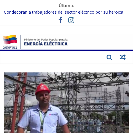
Última:
Condecoran a trabajadores del sector eléctrico por su heroica
labor tras el doble sismo del 24-J
Gobierno Nacional coordina acciones con el sector privado para
fortalecer el SEN ante el «Súper Niño»
Inspeccionan trabajos de rehabilitación en instalaciones del SEN
en Carabobo
Gobierno Nacional activa plan preventivo para fortalecer el SEN
ante el fenómeno de El Niño
Termocarabobo recupera el 50% de su capacidad de generación
para fortalecer el SEN