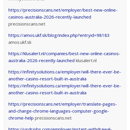
https://precisionscans.net/employer/best-new-online-
casinos-australia-2026-recently-launched
precisionscans.net
https://amos.ukf.sk/blog/index.php?entryid=98183
amos.ukf.sk
https://klusalert.nl/companies/best-new-online-casinos-
australia-2026-recently-launched
klusalert.nl
https://infinitysolutions.ca/employer/will-there-ever-be-
another-casino-resort-built-in-australia
https://infinitysolutions.ca/employer/will-there-ever-be-
another-casino-resort-built-in-australia
https://precisionscans.net/employer/translate-pages-
and-change-chrome-languages-computer-google-
chrome-help
precisionscans.net
https://usdrjobs.com/employer/instant-withdrawal-