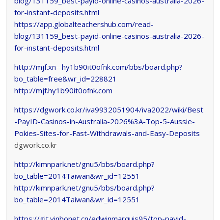
blog/131159_best-payid-online-casinos-australia-2026-
for-instant-deposits.html
https://app.globalteachershub.com/read-
blog/131159_best-payid-online-casinos-australia-2026-
for-instant-deposits.html
http://mjf.xn--hy1b90it0ofnk.com/bbs/board.php?
bo_table=free&wr_id=228821
http://mjf.hy1b90it0ofnk.com
https://dgwork.co.kr/iva9932051904/iva2022/wiki/Best
-PayID-Casinos-in-Australia-2026%3A-Top-5-Aussie-
Pokies-Sites-for-Fast-Withdrawals-and-Easy-Deposits
dgwork.co.kr
http://kimnpark.net/gnu5/bbs/board.php?
bo_table=2014Taiwan&wr_id=12551
http://kimnpark.net/gnu5/bbs/board.php?
bo_table=2014Taiwan&wr_id=12551
https://git.yinbonet.cn/edwinmarquis95/top-payid-