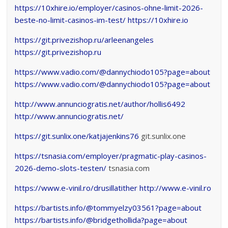
https://10xhire.io/employer/casinos-ohne-limit-2026-
beste-no-limit-casinos-im-test/
https://10xhire.io
https://git.privezishop.ru/arleenangeles
https://git.privezishop.ru
https://www.vadio.com/@dannychiodo105?page=about
https://www.vadio.com/@dannychiodo105?page=about
http://www.annunciogratis.net/author/hollis6492
http://www.annunciogratis.net/
https://git.sunlix.one/katjajenkins76
git.sunlix.one
https://tsnasia.com/employer/pragmatic-play-casinos-
2026-demo-slots-testen/
tsnasia.com
https://www.e-vinil.ro/drusillatither
http://www.e-vinil.ro
https://bartists.info/@tommyelzy03561?page=about
https://bartists.info/@bridgethollida?page=about