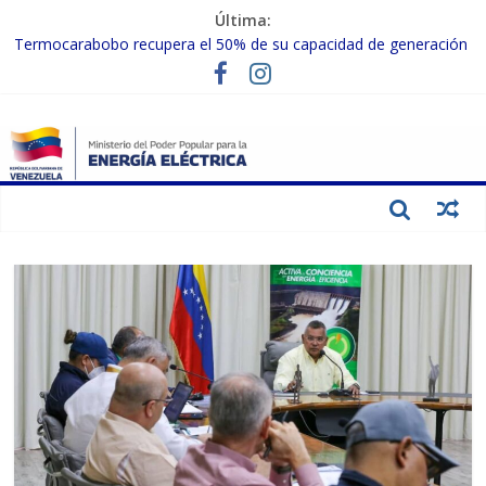
Última:
Termocarabobo recupera el 50% de su capacidad de generación
para fortalecer el SEN
MPPEE avanza en la recuperación de infraestructuras eléctricas
afectadas por los sismos
Gobierno Nacional coordina acciones con el sector privado para
fortalecer el SEN ante el «Súper Niño»
Inspeccionan trabajos de rehabilitación en instalaciones del SEN
en Carabobo
Gobierno Nacional activa plan preventivo para fortalecer el SEN
ante el fenómeno de El Niño