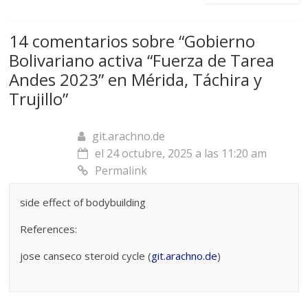
14 comentarios sobre “
Gobierno
Bolivariano activa “Fuerza de Tarea
Andes 2023” en Mérida, Táchira y
Trujillo
”
git.arachno.de
el 24 octubre, 2025 a las 11:20 am
Permalink
side effect of bodybuilding
References:
jose canseco steroid cycle (
git.arachno.de
)