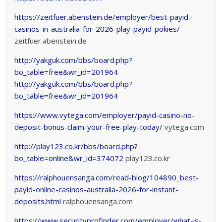
https://zeitfuer.abenstein.de/employer/best-payid-
casinos-in-australia-for-2026-play-payid-pokies/
zeitfuer.abenstein.de
http://yakguk.com/bbs/board.php?
bo_table=free&wr_id=201964
http://yakguk.com/bbs/board.php?
bo_table=free&wr_id=201964
https://www.vytega.com/employer/payid-casino-no-
deposit-bonus-claim-your-free-play-today/
vytega.com
http://play123.co.kr/bbs/board.php?
bo_table=online&wr_id=374072
play123.co.kr
https://ralphouensanga.com/read-blog/104890_best-
payid-online-casinos-australia-2026-for-instant-
deposits.html
ralphouensanga.com
https://www.securityprofinder.com/employer/what-is-