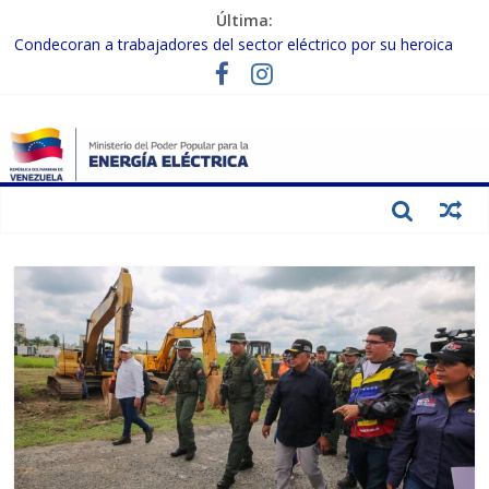
Última:
Condecoran a trabajadores del sector eléctrico por su heroica
labor tras el doble sismo del 24-J
Gobierno Nacional coordina acciones con el sector privado para
fortalecer el SEN ante el «Súper Niño»
Inspeccionan trabajos de rehabilitación en instalaciones del SEN
en Carabobo
Gobierno Nacional activa plan preventivo para fortalecer el SEN
ante el fenómeno de El Niño
Termocarabobo recupera el 50% de su capacidad de generación
para fortalecer el SEN