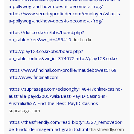
a-pollywog-and-how-does-it-become-a-frog/
https://www.securityprofinder.com/employer/what-is-
a-pollywog-and-how-does-it-become-a-frog/
https://duct.co.kr/ru/bbs/board.php?
bo_table=free&wr_id=486410
duct.co.kr
http://play123.co.kr/bbs/board.php?
bo_table=online&wr_id=374072
http://play123.co.kr/
https://www.findinall.com/profile/maudebowes5168
http://www.findinall.com
https://suprasage.com/edisonghy14841/online-casino-
australia-payid2005/wiki/Best-PayID-Casino-in-
Australia%3A-Find-the-Best-PayID-Casinos
suprasage.com
https://thaisfriendly.com/read-blog/13327_removedor-
de-fundo-de-imagem-hd-gratuito.html
thaisfriendly.com