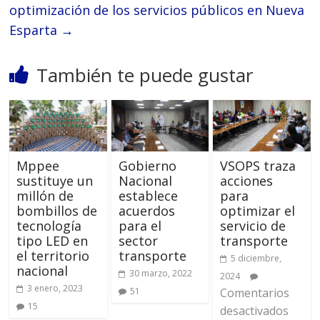
optimización de los servicios públicos en Nueva
Esparta
→
También te puede gustar
Mppee
Gobierno
VSOPS traza
sustituye un
Nacional
acciones
millón de
establece
para
bombillos de
acuerdos
optimizar el
tecnología
para el
servicio de
tipo LED en
sector
transporte
el territorio
transporte
5 diciembre,
nacional
30 marzo, 2022
2024
3 enero, 2023
51
Comentarios
15
desactivados