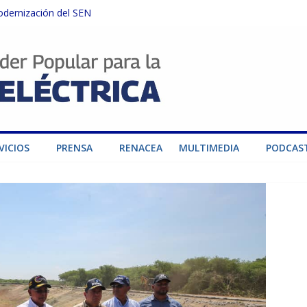
odernización del SEN
instalaciones del SEN en Carabobo
ra fortalecer el SEN ante el fenómeno de El Niño
dad de generación para fortalecer el SEN
o por su heroica labor tras el doble sismo del 24-J
VICIOS
PRENSA
RENACEA
MULTIMEDIA
PODCAS