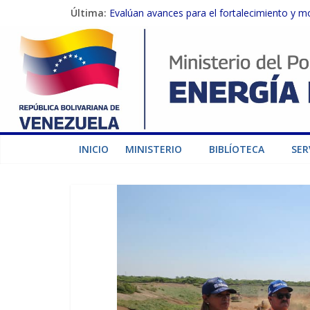
Última:
Evalúan avances para el fortalecimiento y m
Inspeccionan trabajos de rehabilitación en 
Gobierno Nacional activa plan preventivo pa
Termocarabobo recupera el 50% de su capaci
Condecoran a trabajadores del sector eléctric
INICIO
MINISTERIO
BIBLÍOTECA
SER