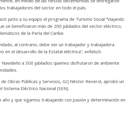
ualmente, en medio de las fiestas decembrinas se entregaron
los trabajadores del sector en todo el país.
nizó junto a su equipo el programa de Turismo Social “Viajando
ue se beneficiaron más de 200 jubilados del sector eléctrico,
lemáticos de la Perla del Caribe.
vidado, al contrario, debe ser un trabajador y trabajadora
en el desarrollo de la Estatal eléctrica”, enfatizó.
r Navideño a 300 jubilados quienes disfrutaron de ambiente
ividades.
 de Obras Públicas y Servicios, G/J Néstor Reverol, aprobó un
l Sistema Eléctrico Nacional (SEN).
ste año y que sigamos trabajando con pasión y determinación en