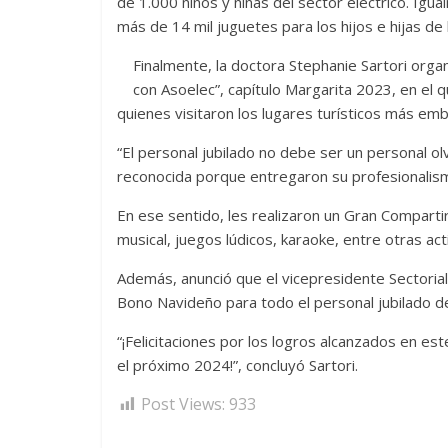
de 1.000 niños y niñas del sector eléctrico. Ig
más de 14 mil juguetes para los hijos e hijas de 
Finalmente, la doctora Stephanie Sartori orga
con Asoelec”, capítulo Margarita 2023, en el q
quienes visitaron los lugares turísticos más emb
“El personal jubilado no debe ser un personal ol
reconocida porque entregaron su profesionalismo 
En ese sentido, les realizaron un Gran Comparti
musical, juegos lúdicos, karaoke, entre otras act
Además, anunció que el vicepresidente Sectorial
Bono Navideño para todo el personal jubilado de
“¡Felicitaciones por los logros alcanzados en e
el próximo 2024!”, concluyó Sartori.
Post Views:
933