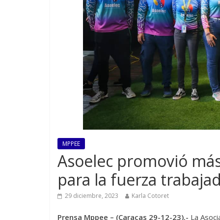
MPPEE
Asoelec promovió más
para la fuerza trabajad
29 diciembre, 2023
Karla Cotoret
Prensa Mppee – (Caracas 29-12-23).-
La Asoci