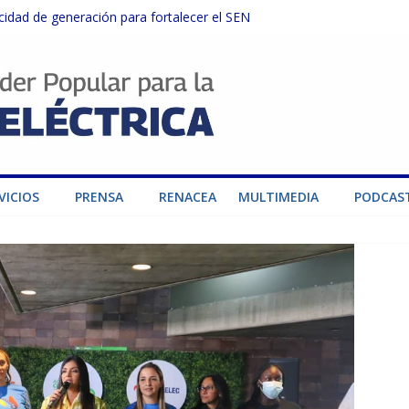
dad de generación para fortalecer el SEN
ructuras eléctricas afectadas por los sismos
sector privado para fortalecer el SEN ante el «Súper Niño»
instalaciones del SEN en Carabobo
ra fortalecer el SEN ante el fenómeno de El Niño
VICIOS
PRENSA
RENACEA
MULTIMEDIA
PODCAS