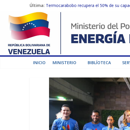
Última:
Termocarabobo recupera el 50% de su capaci
MPPEE avanza en la recuperación de infraest
Gobierno Nacional coordina acciones con el 
Inspeccionan trabajos de rehabilitación en 
Gobierno Nacional activa plan preventivo pa
INICIO
MINISTERIO
BIBLÍOTECA
SER