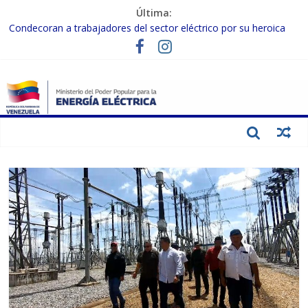
Última:
Condecoran a trabajadores del sector eléctrico por su heroica
labor tras el doble sismo del 24-J
Gobierno Nacional coordina acciones con el sector privado para
fortalecer el SEN ante el «Súper Niño»
Inspeccionan trabajos de rehabilitación en instalaciones del SEN
en Carabobo
Gobierno Nacional activa plan preventivo para fortalecer el SEN
ante el fenómeno de El Niño
Termocarabobo recupera el 50% de su capacidad de generación
para fortalecer el SEN