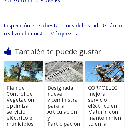
San Gerónimo B 765 kV
Inspección en subestaciones del estado Guárico
realizó el ministro Márquez
→
También te puede gustar
Plan de
Designada
CORPOELEC
Control de
nueva
mejora
Vegetación
viceministra
servicio
optimiza
para la
eléctrico en
servicio
Articulación
Maturín con
eléctrico en
y
mantenimien
municipios
Participación
to en la