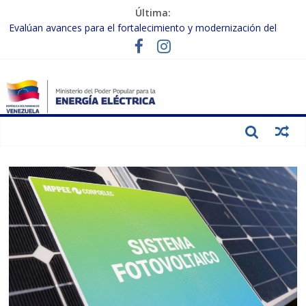
Última:
Evalúan avances para el fortalecimiento y modernización del
SEN
Inspeccionan trabajos de rehabilitación en instalaciones del SEN
en Carabobo
Gobierno Nacional activa plan preventivo para fortalecer el SEN
ante el fenómeno de El Niño
Termocarabobo recupera el 50% de su capacidad de generación
para fortalecer el SEN
Condecoran a trabajadores del sector eléctrico por su heroica
labor tras el doble sismo del 24-J