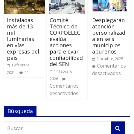
Instaladas
Comité
Desplegarán
más de 13
Técnico de
atención
mil
CORPOELEC
personalizad
luminarias
evalúa
a en seis
en vías
acciones
municipios
expresas del
para elevar
apureños
país
confiabilidad
3 octubre, 2025
del SEN
19 febrero,
Comentarios
14 febrero,
2021
44
desactivados
2026
Comentarios
desactivados
Búsqueda