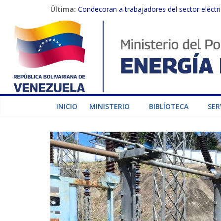
Última:
Condecoran a trabajadores del sector eléctric
Gobierno Nacional coordina acciones con el 
Inspeccionan trabajos de rehabilitación en 
Gobierno Nacional activa plan preventivo pa
Termocarabobo recupera el 50% de su capaci
INICIO
MINISTERIO
BIBLÍOTECA
SER