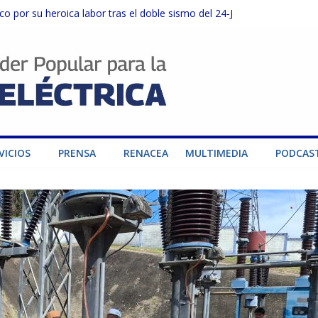
o por su heroica labor tras el doble sismo del 24-J
sector privado para fortalecer el SEN ante el «Súper Niño»
instalaciones del SEN en Carabobo
ra fortalecer el SEN ante el fenómeno de El Niño
dad de generación para fortalecer el SEN
VICIOS
PRENSA
RENACEA
MULTIMEDIA
PODCAS