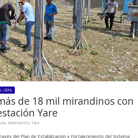
 (SEN)
más de 18 mil mirandinos con
stación Yare
,
,
nda
Subestación
Yare
ravés del Plan de Estabilización y Fortalecimiento del Sistema