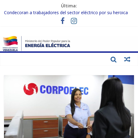
Última:
Condecoran a trabajadores del sector eléctrico por su heroica
labor tras el doble sismo del 24-J
Gobierno Nacional coordina acciones con el sector privado para
fortalecer el SEN ante el «Súper Niño»
Inspeccionan trabajos de rehabilitación en instalaciones del SEN
en Carabobo
Gobierno Nacional activa plan preventivo para fortalecer el SEN
ante el fenómeno de El Niño
Termocarabobo recupera el 50% de su capacidad de generación
para fortalecer el SEN