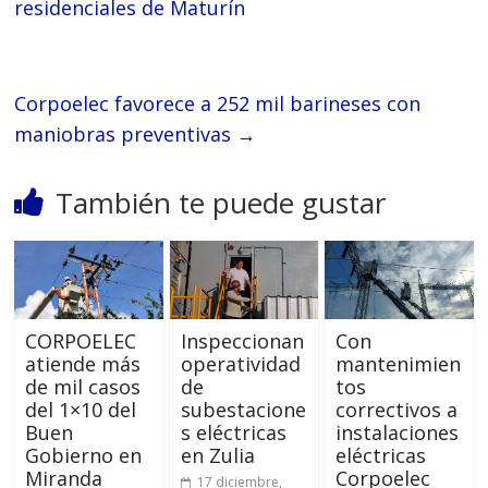
residenciales de Maturín
Corpoelec favorece a 252 mil barineses con
maniobras preventivas
→
También te puede gustar
CORPOELEC
Inspeccionan
Con
atiende más
operatividad
mantenimien
de mil casos
de
tos
del 1×10 del
subestacione
correctivos a
Buen
s eléctricas
instalaciones
Gobierno en
en Zulia
eléctricas
Miranda
Corpoelec
17 diciembre,