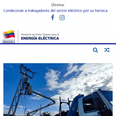
Última:
Condecoran a trabajadores del sector eléctrico por su heroica
labor tras el doble sismo del 24-J
Gobierno Nacional coordina acciones con el sector privado para
fortalecer el SEN ante el «Súper Niño»
Inspeccionan trabajos de rehabilitación en instalaciones del SEN
en Carabobo
Gobierno Nacional activa plan preventivo para fortalecer el SEN
ante el fenómeno de El Niño
Termocarabobo recupera el 50% de su capacidad de generación
para fortalecer el SEN