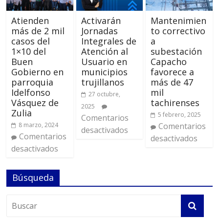
Atienden
Activarán
Mantenimien
más de 2 mil
Jornadas
to correctivo
casos del
Integrales de
a
1×10 del
Atención al
subestación
Buen
Usuario en
Capacho
Gobierno en
municipios
favorece a
parroquia
trujillanos
más de 47
Idelfonso
mil
27 octubre,
Vásquez de
tachirenses
2025
Zulia
5 febrero, 2025
Comentarios
8 marzo, 2024
Comentarios
desactivados
Comentarios
desactivados
desactivados
Búsqueda