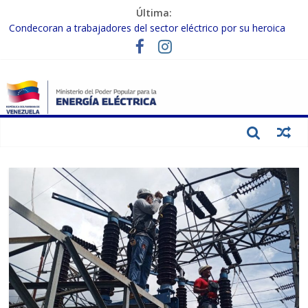
Última:
Condecoran a trabajadores del sector eléctrico por su heroica
labor tras el doble sismo del 24-J
Gobierno Nacional coordina acciones con el sector privado para
fortalecer el SEN ante el «Súper Niño»
Inspeccionan trabajos de rehabilitación en instalaciones del SEN
en Carabobo
Gobierno Nacional activa plan preventivo para fortalecer el SEN
ante el fenómeno de El Niño
Termocarabobo recupera el 50% de su capacidad de generación
para fortalecer el SEN