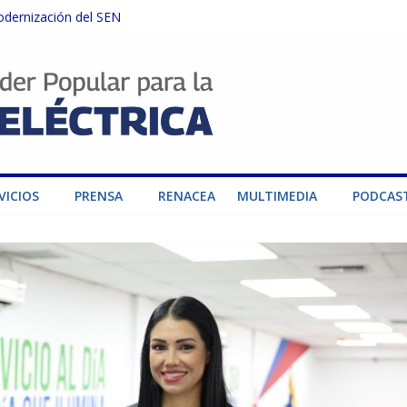
odernización del SEN
instalaciones del SEN en Carabobo
ra fortalecer el SEN ante el fenómeno de El Niño
dad de generación para fortalecer el SEN
o por su heroica labor tras el doble sismo del 24-J
VICIOS
PRENSA
RENACEA
MULTIMEDIA
PODCAS