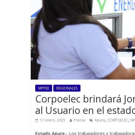
MPPEE
REGIONALES
Corpoelec brindará Jo
al Usuario en el esta
,
,
17 enero, 2025
Prensa
Apure
CORPOELEC
MP
Estado Apure.-
Los trabajadores y trabajadoras