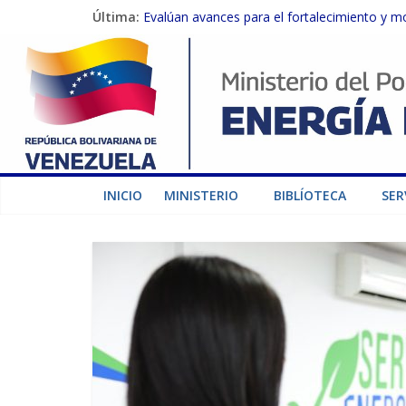
Última:
Evalúan avances para el fortalecimiento y m
Inspeccionan trabajos de rehabilitación en 
Gobierno Nacional activa plan preventivo pa
Termocarabobo recupera el 50% de su capaci
Condecoran a trabajadores del sector eléctric
INICIO
MINISTERIO
BIBLÍOTECA
SER