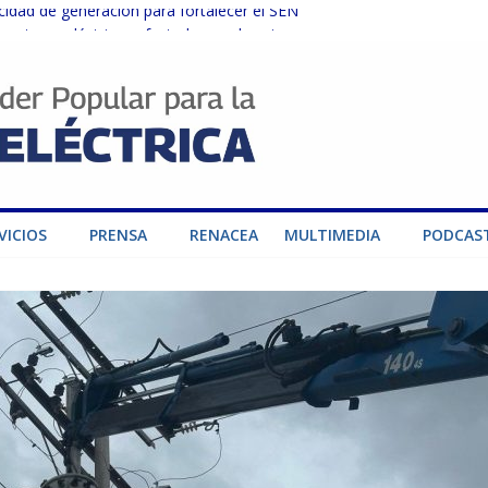
dad de generación para fortalecer el SEN
ructuras eléctricas afectadas por los sismos
sector privado para fortalecer el SEN ante el «Súper Niño»
instalaciones del SEN en Carabobo
ra fortalecer el SEN ante el fenómeno de El Niño
VICIOS
PRENSA
RENACEA
MULTIMEDIA
PODCAS