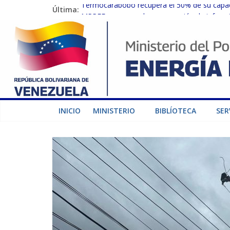
Última:
Termocarabobo recupera el 50% de su capaci
MPPEE avanza en la recuperación de infraest
Gobierno Nacional coordina acciones con el 
Inspeccionan trabajos de rehabilitación en 
Gobierno Nacional activa plan preventivo pa
INICIO
MINISTERIO
BIBLÍOTECA
SER