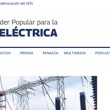
odernización del SEN
instalaciones del SEN en Carabobo
ra fortalecer el SEN ante el fenómeno de El Niño
dad de generación para fortalecer el SEN
o por su heroica labor tras el doble sismo del 24-J
VICIOS
PRENSA
RENACEA
MULTIMEDIA
PODCAS