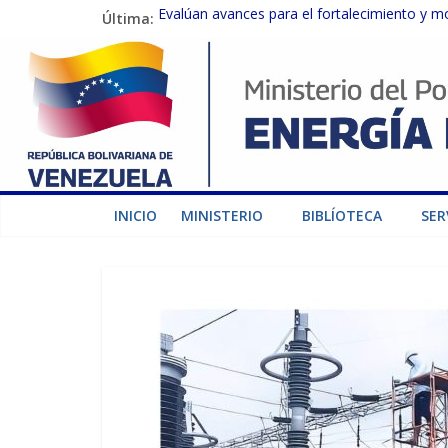
Última:
Evalúan avances para el fortalecimiento y m
Inspeccionan trabajos de rehabilitación en 
Gobierno Nacional activa plan preventivo pa
Termocarabobo recupera el 50% de su capaci
Condecoran a trabajadores del sector eléctric
INICIO
MINISTERIO
BIBLÍOTECA
SER