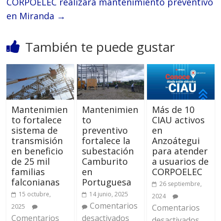
CORPOELEC realizará mantenimiento preventivo
en Miranda
→
También te puede gustar
Mantenimien
Mantenimien
Más de 10
to fortalece
to
CIAU activos
sistema de
preventivo
en
transmisión
fortalece la
Anzoátegui
en beneficio
subestación
para atender
de 25 mil
Camburito
a usuarios de
familias
en
CORPOELEC
falconianas
Portuguesa
26 septiembre,
15 octubre,
14 junio, 2025
2024
Comentarios
2025
Comentarios
Comentarios
desactivados
desactivados