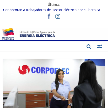
Última:
Condecoran a trabajadores del sector eléctrico por su heroica
labor tras el doble sismo del 24-J
Evalúan avances para el fortalecimiento y modernización del
SEN
Inspeccionan trabajos de rehabilitación en instalaciones del SEN
en Carabobo
Gobierno Nacional activa plan preventivo para fortalecer el SEN
ante el fenómeno de El Niño
Termocarabobo recupera el 50% de su capacidad de generación
para fortalecer el SEN